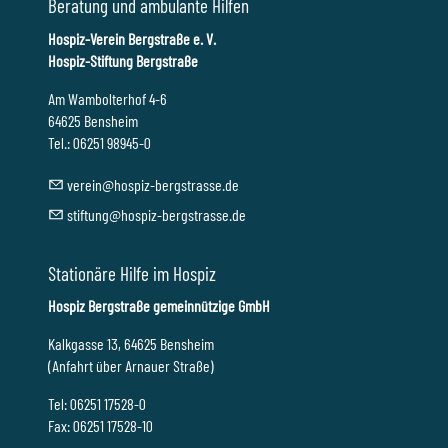
Beratung und ambulante Hilfen
Hospiz-Verein Bergstraße e. V.
Hospiz-Stiftung Bergstraße
Am Wambolterhof 4-6
64625 Bensheim
Tel.: 06251 98945-0
v
r
n
h
sp
z-b
rgstr
ss
d
st
ft
ng
h
sp
z-b
rgstr
ss
d
Stationäre Hilfe im Hospiz
Hospiz Bergstraße gemeinnützige GmbH
Kalkgasse 13, 64625 Bensheim
(Anfahrt über Arnauer Straße)
Tel: 06251 17528-0
Fax: 06251 17528-10