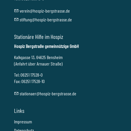
v
r
n
h
sp
z-b
rgstr
ss
d
st
ft
ng
h
sp
z-b
rgstr
ss
d
Stationäre Hilfe im Hospiz
Hospiz Bergstraße gemeinnützige GmbH
Kalkgasse 13, 64625 Bensheim
(Anfahrt über Arnauer Straße)
Tel: 06251 17528-0
Fax: 06251 17528-10
st
t
n
r
h
sp
z-b
rgstr
ss
d
Links
Impressum
Datenschutz