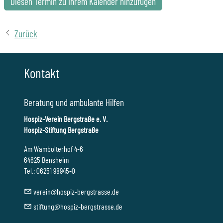
Diesen Termin zu Ihrem Kalender hinzufügen
Zurück
Kontakt
Beratung und ambulante Hilfen
Hospiz-Verein Bergstraße e. V.
Hospiz-Stiftung Bergstraße
Am Wambolterhof 4-6
64625 Bensheim
Tel.: 06251 98945-0
v
r
n
h
sp
z-b
rgstr
ss
d
st
ft
ng
h
sp
z-b
rgstr
ss
d