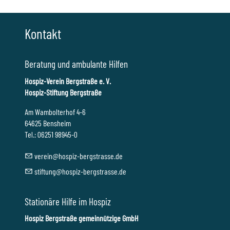
Kontakt
Beratung und ambulante Hilfen
Hospiz-Verein Bergstraße e. V.
Hospiz-Stiftung Bergstraße
Am Wambolterhof 4-6
64625 Bensheim
Tel.: 06251 98945-0
v
r
n
h
sp
z-b
rgstr
ss
d
st
ft
ng
h
sp
z-b
rgstr
ss
d
Stationäre Hilfe im Hospiz
Hospiz Bergstraße gemeinnützige GmbH