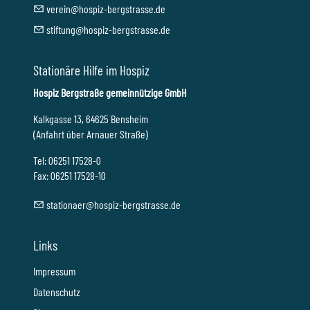
v
r
n
h
sp
z-b
rgstr
ss
d
st
ft
ng
h
sp
z-b
rgstr
ss
d
Stationäre Hilfe im Hospiz
Hospiz Bergstraße gemeinnützige GmbH
Kalkgasse 13, 64625 Bensheim
(Anfahrt über Arnauer Straße)
Tel: 06251 17528-0
Fax: 06251 17528-10
st
t
n
r
h
sp
z-b
rgstr
ss
d
Links
Impressum
Datenschutz