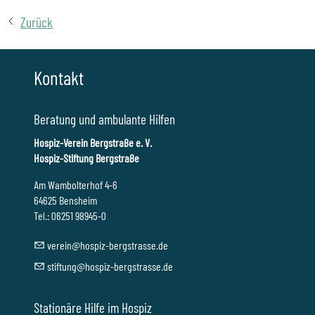
Zurück
Kontakt
Beratung und ambulante Hilfen
Hospiz-Verein Bergstraße e. V.
Hospiz-Stiftung Bergstraße
Am Wambolterhof 4-6
64625 Bensheim
Tel.: 06251 98945-0
v
r
n
h
sp
z-b
rgstr
ss
d
st
ft
ng
h
sp
z-b
rgstr
ss
d
Stationäre Hilfe im Hospiz