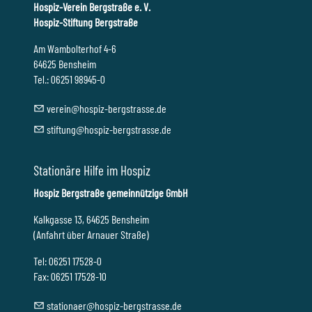
Hospiz-Verein Bergstraße e. V.
Hospiz-Stiftung Bergstraße
Am Wambolterhof 4-6
64625 Bensheim
Tel.: 06251 98945-0
v
r
n
h
sp
z-b
rgstr
ss
d
st
ft
ng
h
sp
z-b
rgstr
ss
d
Stationäre Hilfe im Hospiz
Hospiz Bergstraße gemeinnützige GmbH
Kalkgasse 13, 64625 Bensheim
(Anfahrt über Arnauer Straße)
Tel: 06251 17528-0
Fax: 06251 17528-10
st
t
n
r
h
sp
z-b
rgstr
ss
d