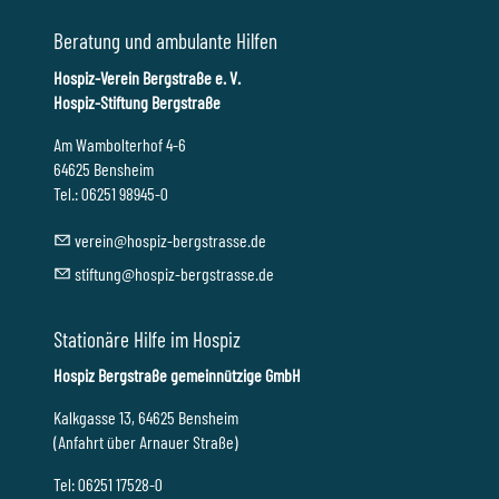
Beratung und ambulante Hilfen
Hospiz-Verein Bergstraße e. V.
Hospiz-Stiftung Bergstraße
Am Wambolterhof 4-6
64625 Bensheim
Tel.: 06251 98945-0
v
r
n
h
sp
z-b
rgstr
ss
d
st
ft
ng
h
sp
z-b
rgstr
ss
d
Stationäre Hilfe im Hospiz
Hospiz Bergstraße gemeinnützige GmbH
Kalkgasse 13, 64625 Bensheim
(Anfahrt über Arnauer Straße)
Tel: 06251 17528-0