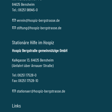
64625 Bensheim
Tel.: 06251 98945-0
v
r
n
h
sp
z-b
rgstr
ss
d
st
ft
ng
h
sp
z-b
rgstr
ss
d
Stationäre Hilfe im Hospiz
Hospiz Bergstraße gemeinnützige GmbH
Kalkgasse 13, 64625 Bensheim
(Anfahrt über Arnauer Straße)
Tel: 06251 17528-0
Fax: 06251 17528-10
st
t
n
r
h
sp
z-b
rgstr
ss
d
Links