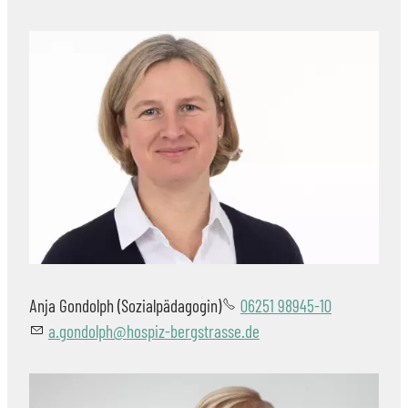
Anja Gondolph (Sozialpädagogin)
06251 98945-10
g
nd
lph
h
sp
z-b
rgstr
ss
d