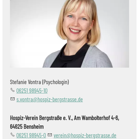
Stefanie Vontra (Psychologin)
06251 98945-10
s.vontra@hospiz-bergstrasse.de
Hospiz-Verein Bergstraße e. V., Am Wambolterhof 4-6,
64625 Bensheim
06251 98945-0
v
r
n
h
sp
z-b
rgstr
ss
d