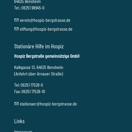
64625 Bensheim
Tel.: 06251 98945-0
v
r
n
h
sp
z-b
rgstr
ss
d
st
ft
ng
h
sp
z-b
rgstr
ss
d
Stationäre Hilfe im Hospiz
Hospiz Bergstraße gemeinnützige GmbH
Kalkgasse 13, 64625 Bensheim
(Anfahrt über Arnauer Straße)
Tel: 06251 17528-0
Fax: 06251 17528-10
st
t
n
r
h
sp
z-b
rgstr
ss
d
Links
Impressum